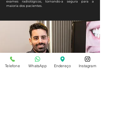
exames radiológicos, tornando-a segura para a
maioria dos pacientes.
Telefone
WhatsApp
Endereço
Instagram
Planos
personalizados
para o seu caso!