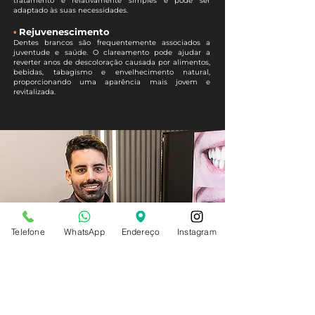
tratamento é relativamente simples e pode ser
adaptado às suas necessidades.
•
Rejuvenescimento
Dentes brancos são frequentemente associados a
juventude e saúde. O clareamento pode ajudar a
reverter anos de descoloração causada por alimentos,
bebidas, tabagismo e envelhecimento natural,
proporcionando uma aparência mais jovem e
revitalizada.
Telefone
WhatsApp
Endereço
Instagram