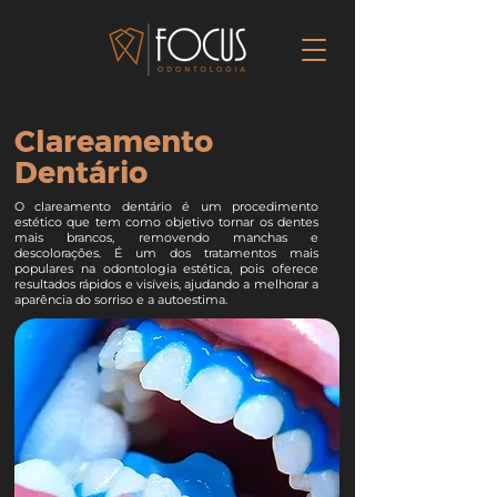
Clareamento
Dentário
O clareamento dentário é um procedimento
estético que tem como objetivo tornar os dentes
mais brancos, removendo manchas e
descolorações. É um dos tratamentos mais
populares na odontologia estética, pois oferece
resultados rápidos e visíveis, ajudando a melhorar a
aparência do sorriso e a autoestima.